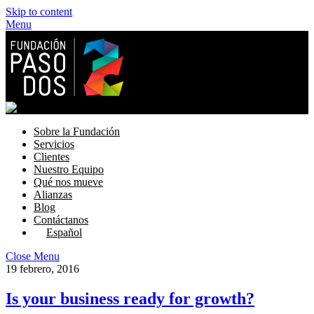
Skip to content
Menu
Sobre la Fundación
Servicios
Clientes
Nuestro Equipo
Qué nos mueve
Alianzas
Blog
Contáctanos
Español
Close Menu
19 febrero, 2016
Is your business ready for growth?