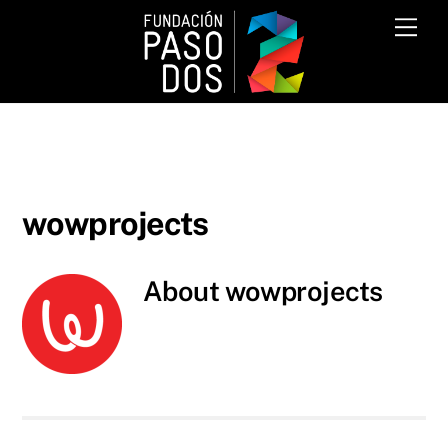
Skip
Me
to
content
wowprojects
About
wowprojects