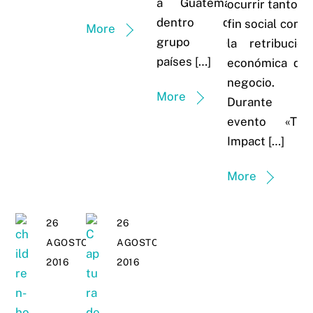
a Guatemala
ocurrir tanto el
dentro del
fin social como
More
grupo de
la retribución
países […]
económica del
negocio.
More
Durante el
evento «The
Impact […]
More
26
26
AGOSTO,
AGOSTO,
2016
2016