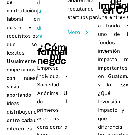
de
Guatemala
de
Impact
en CA
reclutando
contratación
startups para…
Una entrevista
laboral que
a fondo con
existen y los
More
uno de los
requisitos para
fondos de
¿Cómo
que sean
formalizo
inversión de
legales.
mi
negocio?
impacto más
Usualmente
Empresa
importantes
empezamos
Individual vrs
en Guatemala
con nuestro
Sociedad
y la región:
socio,
Anónima Uno
¿Qué es
aportando
de los
Inversión de
ideas y
primeros
Impacto y en
distribuyendo
aspectos a
qué se
entre cada uno
considerar a la
diferencia de
diferentes