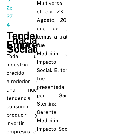
Multiverse en
el día 23 de
Agosto, 2016,
uno de los
Tendencia
temas a tratar
hacia
Empresas
fue la
Sociales
Medición del
Toda una
Impacto
industria ha
Social. El tema
crecido
fue
alrededor de
presentada
una nueva
por Sarah
tendencia a
Sterling,
consumir,
Gerente de
producir y/o
Medición de
invertir en
Impacto Social
empresas que