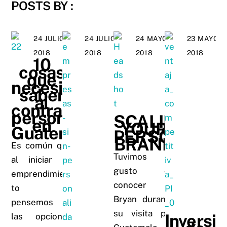
POSTS BY :
24 JULIO,
24 JULIO,
24 MAYO,
23 MAYO,
2018
2018
2018
2018
10
cosas
que
necesitas
saber
al
contratar
personas
SCALING
en
YOUR
Guatemala.
PERSONAL
BRAND
Es común que
Tuvimos el
al iniciar un
gusto de
emprendimien
conocer a
to no
Bryan durante
pensemos en
su visita por
Inversio
las opciones