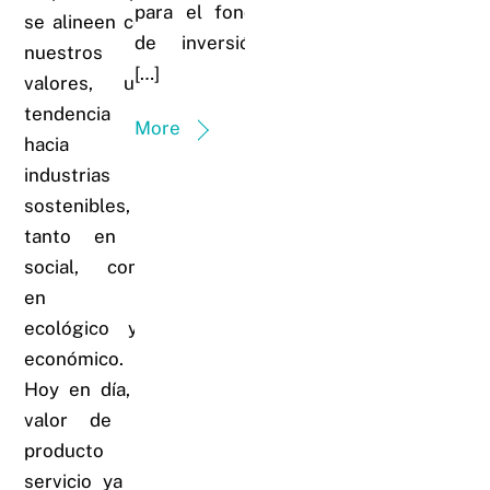
para el fondo
se alineen con
de inversión,
nuestros
[…]
valores, una
tendencia
More
hacia
industrias
sostenibles,
tanto en lo
social, como
en lo
ecológico y/o
económico.
Hoy en día, el
valor de un
producto o
servicio ya no