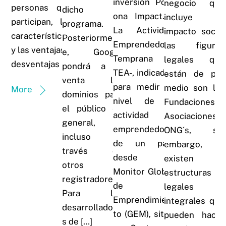
inversión Pom
negocio que
personas que
dicho
ona Impact.
incluye un
participan, las
programa.
La Actividad
impacto social
características
Posteriorment
Emprendedora
las figuras
y las ventajas y
e, Google
Temprana –
legales que
desventajas
pondrá a la
TEA-, indicador
están de por
venta los
para medir el
medio son las
More
dominios para
nivel de la
Fundaciones,
el público en
actividad
Asociaciones u
general,
emprendedora
ONG´s, sin
incluso a
de un país
embargo,
través de
desde el
existen
otros
Monitor Global
estructuras
registradores.
de
legales
Para los
Emprendimien
integrales que
desarrolladore
to (GEM), sitúa
pueden hacer
s de […]