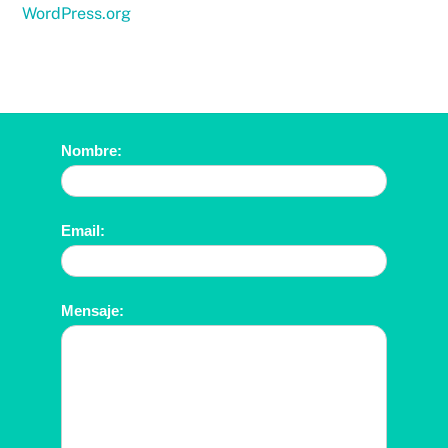
WordPress.org
Contáctanos
Nombre:
Email:
Mensaje: