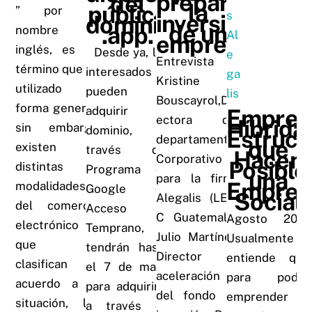
preparar
del
la
público
” por su
inversión
dominios
de un
.app.
nombre en
emprendimien
inglés, es un
Desde ya, los
Entrevista a:
término que es
interesados
Kristine
utilizado en
pueden
Bouscayrol,Dir
forma general,
adquirir su
Empres
ectora del
Híbrida
sin embargo
dominio, a
Estruct
departamento
que
existen
través del
Hacen
Corporativo
Posible
distintas
Programa de
una
para la firma
Empres
modalidades
Google de
Social
Alegalis (LEGI
del comercio
Acceso
C Guatemala).
Agosto 2016
electrónico
Temprano, y
Julio Martínez,
Usualmente se
que se
tendrán hasta
Director de
entiende que
clasifican de
el 7 de mayo
aceleración
para poder
acuerdo a la
para adquirirlo
del fondo de
emprender un
situación, las
a través de