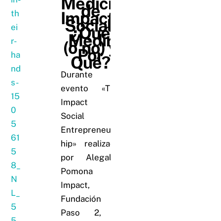
Medición
de
Impacto
Social:
¿Qué
Medir
(o no) y
Por
Qué?
Durante un
evento «The
Impact of
Social
Entrepreneurs
hip» realizado
por Alegalis,
Pomona
Impact,
Fundación
Paso 2, y