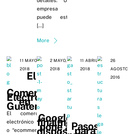
detalles: Una
empresa
puede estar
[…]
More
11 MAYO,
2 MAYO,
11 ABRIL,
26
2018
2018
2018
AGOSTO,
El
2016
Comercio
Electrónico
en
Guatemala
El comercio
Google
finalmente
electrónico
Pasos
pone a
para
disposición
o “ecommerce