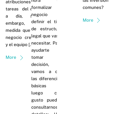
hora de
las inversiones
atribuciones y
formalizar un
comunes?
tareas del día
negocio es
a día, sin
More
definir el tipo
embargo, a
de estructura
medida que el
legal que vas a
negocio crece
necesitar. Para
y el equipo […]
ayudarte a
tomar la
More
decisión, te
vamos a dar
las diferencias
básicas y
luego con
gusto puedes
consultarnos