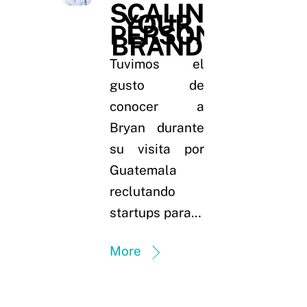
SCALING
YOUR
PERSONAL
BRAND
Tuvimos el
gusto de
conocer a
Bryan durante
su visita por
Guatemala
reclutando
startups para…
More