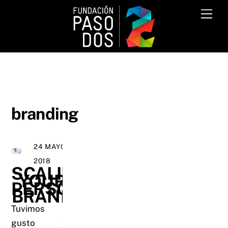
Skip
Me
to
content
branding
24 MAYO,
2018
SCALING
YOUR
PERSONAL
BRAND
Tuvimos el
gusto de