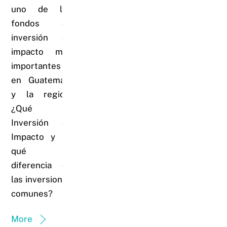
uno de los
fondos de
inversión de
impacto más
importantes
en Guatemala
y la región:
¿Qué es
Inversión de
Impacto y en
qué se
diferencia de
las inversiones
comunes?
More