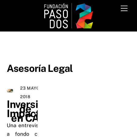
Skip
Me
to
content
Asesoría Legal
23 MAYO,
2018
Inversión
de
Impacto
en CA
Una entrevista
a fondo con