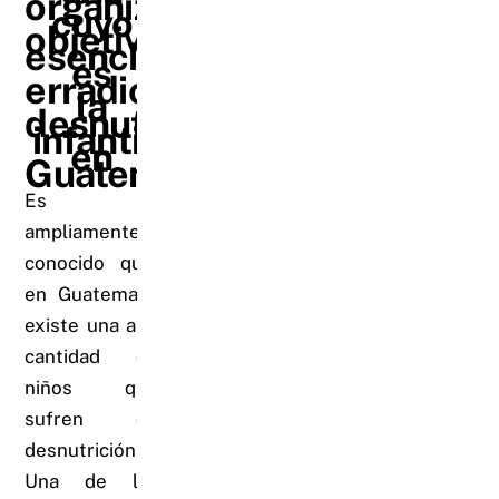
organización
cuyo
objetivo
esencial
es
erradicar
la
desnutrición
infantil
en
Guatemala
Es
ampliamente
conocido que,
en Guatemala,
existe una alta
cantidad de
niños que
sufren de
desnutrición.
Una de las