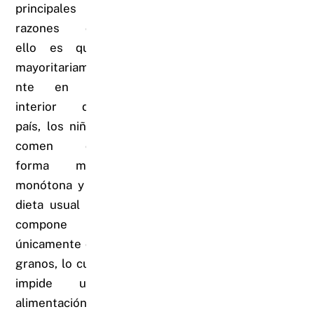
principales
razones de
ello es que,
mayoritariame
nte en el
interior del
país, los niños
comen de
forma muy
monótona y la
dieta usual se
compone
únicamente de
granos, lo cual
impide una
alimentación