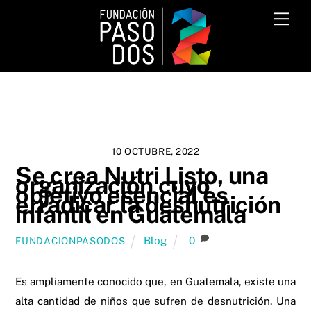
Skip
Me
to
content
10 OCTUBRE, 2022
Se crea Nutri Listo, una
organización cuyo
objetivo esencial es
erradicar la desnutrición
infantil en Guatemala
Blog
0
FUNDACIONPASODOS
Es ampliamente conocido que, en Guatemala, existe una
alta cantidad de niños que sufren de desnutrición. Una