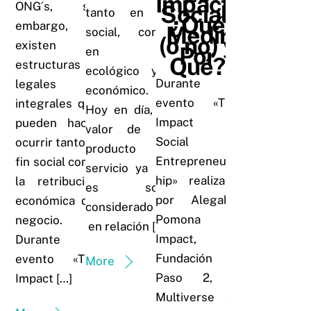
Impacto
ONG´s, sin
Social:
tanto en lo
¿Qué
embargo,
Medir
social, como
(o no) y
existen
Por
en lo
Qué?
estructuras
ecológico y/o
Durante un
legales
económico.
evento «The
integrales que
Hoy en día, el
Impact of
pueden hacer
valor de un
Social
ocurrir tanto el
producto o
Entrepreneurs
fin social como
servicio ya no
hip» realizado
la retribución
es solo
por Alegalis,
económica del
considerado
Pomona
negocio.
en relación […]
Impact,
Durante el
Fundación
evento «The
More
Paso 2, y
Impact […]
Multiverse en