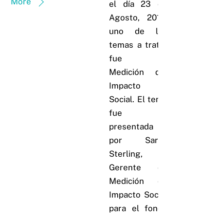
More
el día 23 de
Agosto, 2016,
uno de los
temas a tratar
fue la
Medición del
Impacto
Social. El tema
fue
presentada
por Sarah
Sterling,
Gerente de
Medición de
Impacto Social
para el fondo