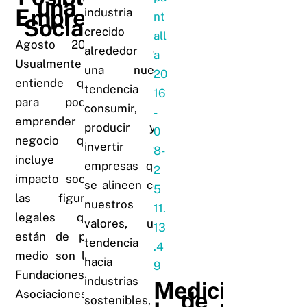
una
Empresa
industria ha
Social
crecido
Agosto 2016
alrededor de
Usualmente se
una nueva
entiende que
tendencia a
para poder
consumir,
emprender un
producir y/o
negocio que
invertir en
incluye un
empresas que
impacto social
se alineen con
las figuras
nuestros
legales que
valores, una
están de por
tendencia
medio son las
hacia
Fundaciones,
industrias
Medición
Asociaciones u
de
sostenibles,