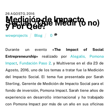
26 AGOSTO, 2016
Medición de Impacto
Social: ¿Qué Medir (o no)
y Por Qué?
wowprojects
Blog
0
Durante un evento
«The Impact of Social
Entrepreneurship»
realizado por
Alegalis,
Pomona
Impact
,
Fundación Paso 2,
y Multiverse en el día 23 de
Agosto, 2016, uno de los temas a tratar fue la Medición
del Impacto Social. El tema fue presentada por Sarah
Sterling, Gerente de Medición de Impacto Social para el
fondo de inversión, Pomona Impact. Sarah tiene años de
experiencia en desarrollo internacional y ha trabajado
con Pomona Impact por más de un año en sus oficinas