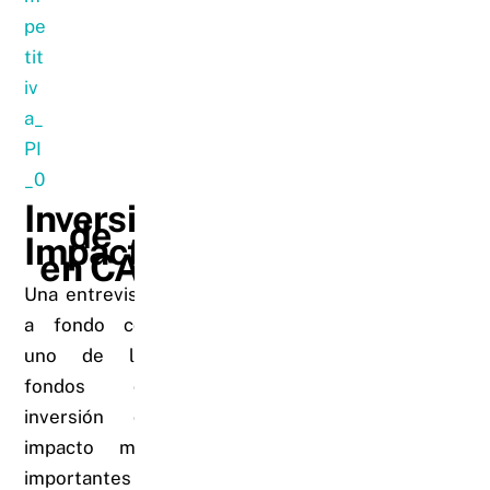
Inversión
de
Impacto
en CA
Una entrevista
a fondo con
uno de los
fondos de
inversión de
impacto más
importantes